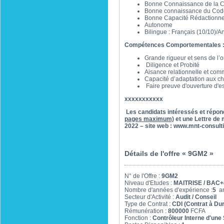
Bonne Connaissance de la Com
Bonne connaissance du Co
Bonne Capacité Rédactionne
Autonome
Bilingue : Français (10/10)/An
Compétences Comportementales 
Grande rigueur et sens de l’o
Diligence et Probité
Aisance relationnelle et com
Capacité d’adaptation aux cha
Faire preuve d'ouverture d'esp
xxxxxxxxxxx
Les candidats intéressés et répond
pages maximum)
et une Lettre de 
2022 – site web : www.mnt-consult
Détails de l'offre « 9GM2 »
N° de l'Offre :
9GM2
Niveau d'Etudes :
MAITRISE / BAC+
Nombre d'années d'expérience :
5
an
Secteur d'Activité :
Audit / Conseil
Type de Contrat :
CDI (Contrat à Du
Rémunération :
800000
FCFA
Fonction :
Contrôleur Intern