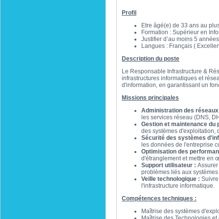
Profil
Etre âgé(e) de 33 ans au plu
Formation : Supérieur en Inf
Justifier d’au moins 5 année
Langues : Français ( Excellen
Description du poste
Le Responsable Infrastructure & Rés
infrastructures informatiques et résea
d'information, en garantissant un fo
Missions principales
Administration des réseaux
les services réseau (DNS, D
Gestion et maintenance du p
des systèmes d'exploitation, d
Sécurité des systèmes d'inf
les données de l'entreprise c
Optimisation des performa
d'étranglement et mettre en 
Support utilisateur :
Assurer 
problèmes liés aux systèmes 
Veille technologique :
Suivre 
l'infrastructure informatique.
Compétences techniques :
Maîtrise des systèmes d'expl
Maîtrise des Technologies 