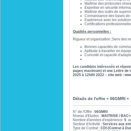
Maîtrise des protocoles résea
Expertise en sécurité informat
Maîtrise des outils de superv
Connaissance des bases de 
Expérience avec les solutions
Certifications professionne
Qualités personnelles :
Rigueur et organization ;Sens des re
Bonnes capacités de communi
Aptitude à travailler en équi
Curiosité et capacité d'adapta
Les candidats intéressés et réponda
pages maximum) et une Lettre de mo
2025 à 12h00 2022 – site web : w
Détails de l'offre « 06GMRI »
N° de l'Offre :
06GMRI
Niveau d'Etudes :
MAITRISE / BAC+
Nombre d'années d'expérience :
5
an
Secteur d'Activité :
Services aux ent
Type de Contrat :
CDI (Contrat à Du