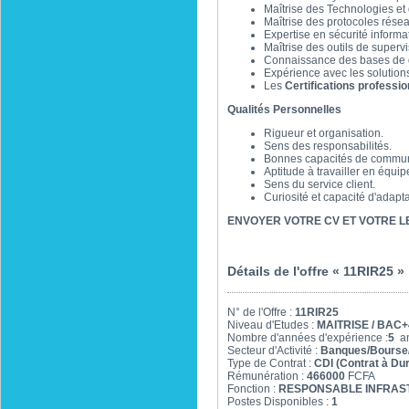
Maîtrise des Technologies e
Maîtrise des protocoles résea
Expertise en sécurité informa
Maîtrise des outils de superv
Connaissance des bases de 
Expérience avec les solutio
Les
Certifications professio
Qualités Personnelles
Rigueur et organisation.
Sens des responsabilités.
Bonnes capacités de communi
Aptitude à travailler en équip
Sens du service client.
Curiosité et capacité d'adapta
ENVOYER VOTRE CV ET VOTRE LET
Détails de l'offre « 11RIR25 »
N° de l'Offre :
11RIR25
Niveau d'Etudes :
MAITRISE / BAC+
Nombre d'années d'expérience :
5
an
Secteur d'Activité :
Banques/Bourse
Type de Contrat :
CDI (Contrat à Du
Rémunération :
466000
FCFA
Fonction :
RESPONSABLE INFRAST
Postes Disponibles :
1