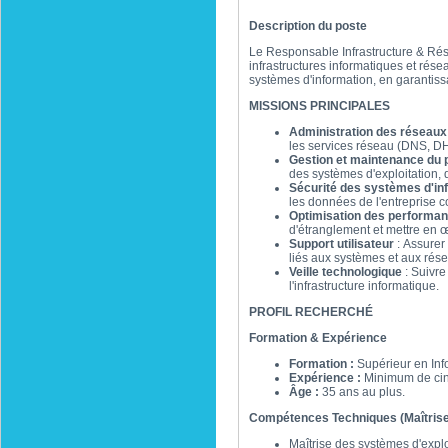
Description du poste
Le Responsable Infrastructure & Rés
infrastructures informatiques et rés
systèmes d'information, en garantiss
MISSIONS PRINCIPALES
Administration des réseaux
les services réseau (DNS, D
Gestion et maintenance du 
des systèmes d'exploitation, d
Sécurité des systèmes d'in
les données de l'entreprise c
Optimisation des performa
d'étranglement et mettre en 
Support utilisateur
: Assurer 
liés aux systèmes et aux rés
Veille technologique
: Suivre
l'infrastructure informatique.
PROFIL RECHERCHÉ
Formation & Expérience
Formation :
Supérieur en Info
Expérience :
Minimum de cinq
Âge :
35 ans au plus.
Compétences Techniques (Maîtrise
Maîtrise des systèmes d'explo